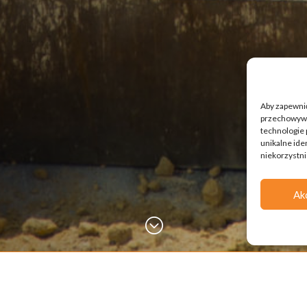
Aby zapewnić 
przechowywan
technologie 
unikalne ide
niekorzystni
Ak
;