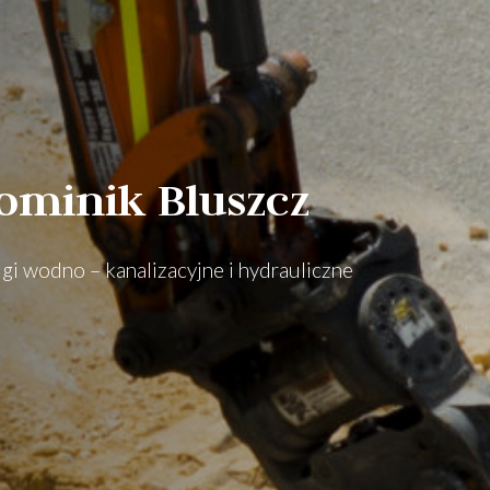
ominik Bluszcz
ugi wodno – kanalizacyjne i hydrauliczne