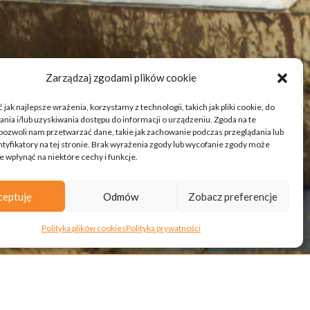
Zarządzaj zgodami plików cookie
jak najlepsze wrażenia, korzystamy z technologii, takich jak pliki cookie, do
ia i/lub uzyskiwania dostępu do informacji o urządzeniu. Zgoda na te
pozwoli nam przetwarzać dane, takie jak zachowanie podczas przeglądania lub
ntyfikatory na tej stronie. Brak wyrażenia zgody lub wycofanie zgody może
e wpłynąć na niektóre cechy i funkcje.
ceptuję
Odmów
Zobacz preferencje
Polityka plików cookies
Polityka prywatności