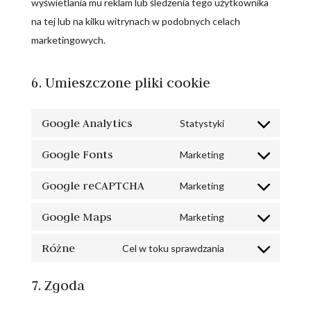
wyświetlania mu reklam lub śledzenia tego użytkownika
na tej lub na kilku witrynach w podobnych celach
marketingowych.
6. Umieszczone pliki cookie
Google Analytics
Statystyki
Consent
to
Google Fonts
Marketing
Consent
service
to
Google reCAPTCHA
Marketing
google-
Consent
service
analytics
to
Google Maps
Marketing
google-
Consent
service
fonts
to
Różne
Cel w toku sprawdzania
google-
Consent
service
recaptcha
to
google-
7. Zgoda
service
maps